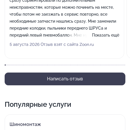
сразу сориентировали по дополнительным
неисправностям, которые можно починить на месте,
чтобы потом не заезжать в сервис повторно, все
необходимые запчасти нашлись сразу. Мне заменили
передние колодки, пыльники переднего ШРУСа и
передний левый пневмобаллон. Мне нужно было
Показать ещё
приехать к 12 часам следующего дня, но я позвонил и
5 августа 2026 Отзыв взят с сайта Zoon.ru
попросил оставить машину заранее вечером. Мне
пошли навстречу, я привёз автомобиль, к 5 часам
следующего дня всё уже было готово.
Написать отзыв
Популярные услуги
Шиномонтаж