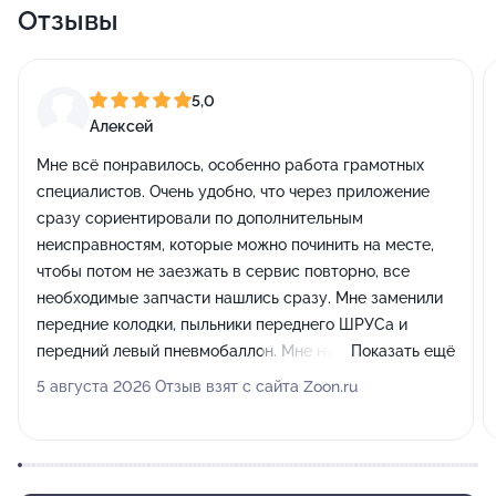
Отзывы
5,0
Алексей
Мне всё понравилось, особенно работа грамотных
специалистов. Очень удобно, что через приложение
сразу сориентировали по дополнительным
неисправностям, которые можно починить на месте,
чтобы потом не заезжать в сервис повторно, все
необходимые запчасти нашлись сразу. Мне заменили
передние колодки, пыльники переднего ШРУСа и
передний левый пневмобаллон. Мне нужно было
Показать ещё
приехать к 12 часам следующего дня, но я позвонил и
5 августа 2026 Отзыв взят с сайта Zoon.ru
попросил оставить машину заранее вечером. Мне
пошли навстречу, я привёз автомобиль, к 5 часам
следующего дня всё уже было готово.